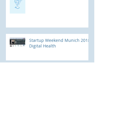
Startup Weekend Munich 2018
Digital Health
Schreiben Sie mit der Hand?
Keywords
ABDA
Agile Coach
Digital Health
Digitale Transformation
E-Health-Gesetz
Happy New Year
Rezept
Startup