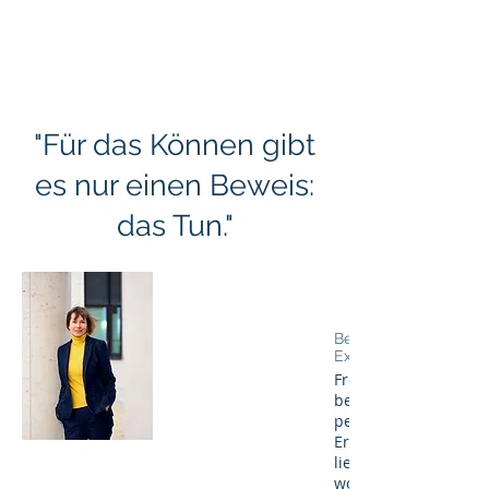
"Für das Können gibt
es nur einen Beweis:
das Tun."
Maike Dieckmann
Beraterin und
Expertin
Frei nach Marie von
begleitet dieses Zita
persönlichen Werde
Erfahrungsbasiertes
liebte ich es, Schüler
wollte ich unmittelb